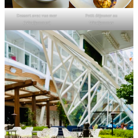
Dessert avec vue mer
Petit déjeuner au
(Windjammer)
Windjammer