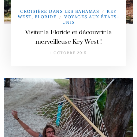
CROISIÈRE DANS LES BAHAMAS
KEY
/
WEST, FLORIDE
VOYAGES AUX ÉTATS-
/
UNIS
Visiter la Floride et découvrir la
merveilleuse Key West !
1 OCTOBRE 2015