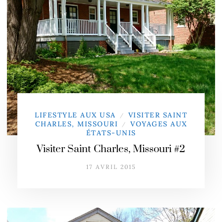
LIFESTYLE AUX USA
VISITER SAINT
/
CHARLES, MISSOURI
VOYAGES AUX
/
ÉTATS-UNIS
Visiter Saint Charles, Missouri #2
17 AVRIL 2015