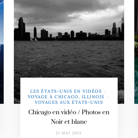
LES ÉTATS-UNIS EN VIDÉOS
/
VOYAGE À CHICAGO, ILLINOIS
/
VOYAGES AUX ÉTATS-UNIS
Chicago en vidéo / Photos en
Noir et blanc
21 MAI 2015