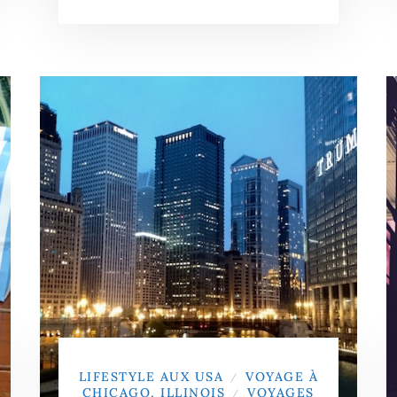
LIFESTYLE AUX USA
VOYAGE À
/
CHICAGO, ILLINOIS
VOYAGES
/