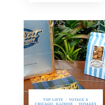
TOP LISTE
VOYAGE À
/
CHICAGO, ILLINOIS
VOYAGES
/