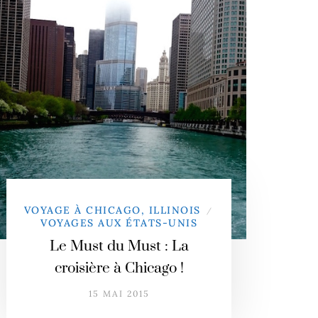
VOYAGE À CHICAGO, ILLINOIS
/
VOYAGES AUX ÉTATS-UNIS
Le Must du Must : La
croisière à Chicago !
15 MAI 2015