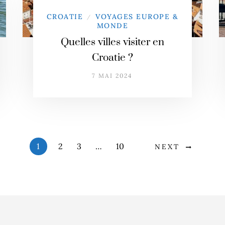
CROATIE
VOYAGES EUROPE &
/
MONDE
Quelles villes visiter en
Croatie ?
7 MAI 2024
1
2
3
…
10
NEXT