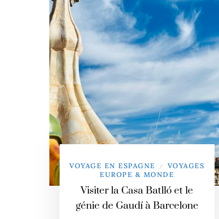
VOYAGE EN ESPAGNE
VOYAGES
/
EUROPE & MONDE
Visiter la Casa Batlló et le
génie de Gaudí à Barcelone