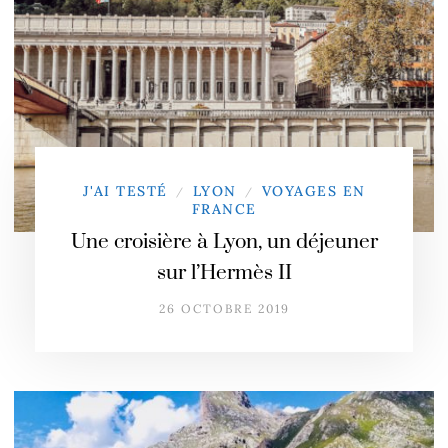
J'AI TESTÉ
LYON
VOYAGES EN
/
/
FRANCE
Une croisière à Lyon, un déjeuner
sur l’Hermès II
26 OCTOBRE 2019