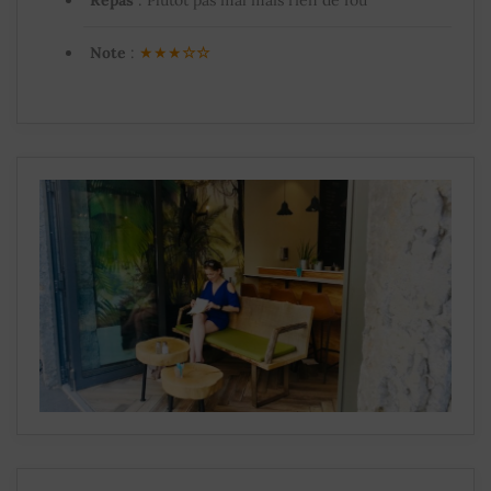
Repas
: Plutôt pas mal mais rien de fou
Note
:
★★★
☆
☆