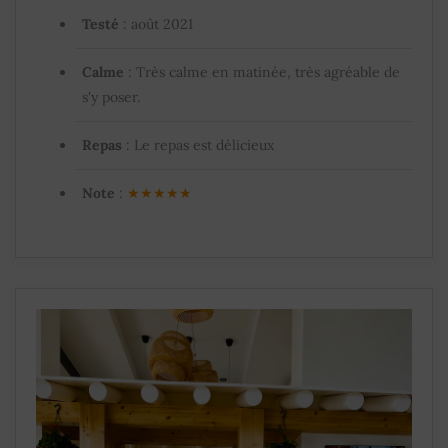
Testé
: août 2021
Calme
: Très calme en matinée, très agréable de
s'y poser.
Repas
: Le repas est délicieux
Note
:
★★★★★