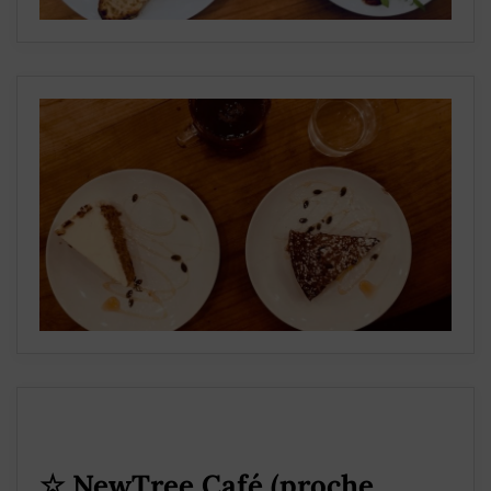
☆
NewTree Café (proche