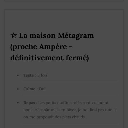
☆ La maison Métagram
(proche Ampère -
définitivement fermé)
Testé
: 3 fois
Calme
: Oui
Repas
: Les petits muffins salés sont vraiment
bons, c'est sûr mais en hiver, je ne dirai pas non si
on me proposait des plats chauds.