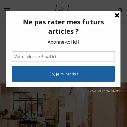
J'AI TESTÉ
LYON
/
Top des Cafés avec wifi à Lyon pour les
freelances : Mon avis, mes adresses !
30 JANVIER 2018