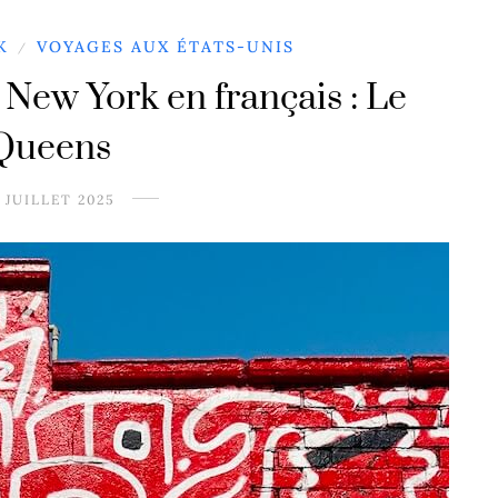
K
VOYAGES AUX ÉTATS-UNIS
/
 New York en français : Le
Queens
8 JUILLET 2025