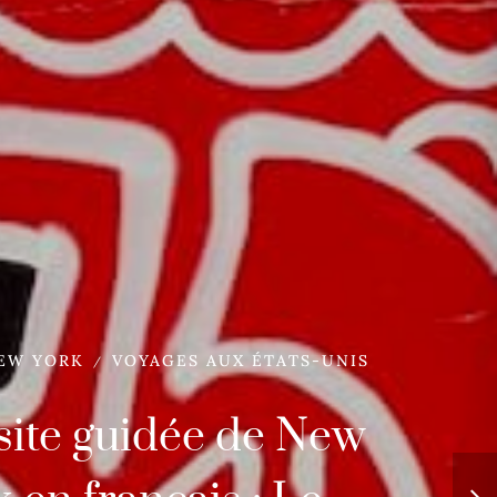
EW YORK
VOYAGES AUX ÉTATS-UNIS
/
site guidée de New