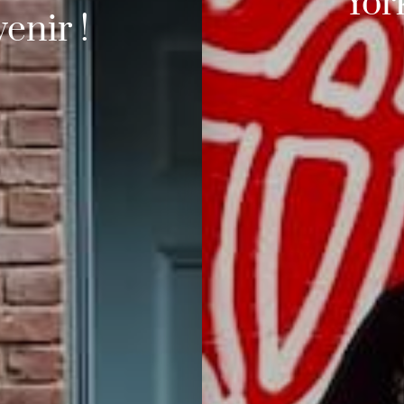
Yor
enir !