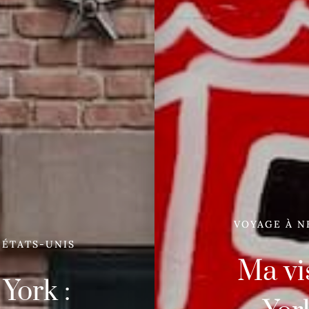
VOYAGE À N
 ÉTATS-UNIS
Ma vi
York :